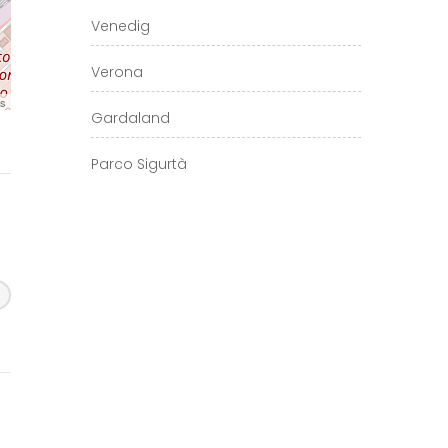
Venedig
Verona
rs
Gardaland
Parco Sigurtà