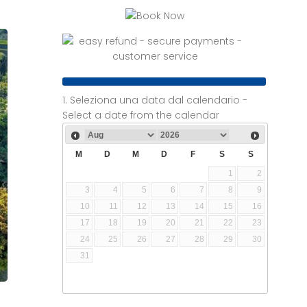
1. Seleziona una data dal calendario -
Select a date from the calendar
M
D
M
D
F
S
S
1
2
3
4
5
6
7
8
9
10
11
12
13
14
15
16
17
18
19
20
21
22
23
24
25
26
27
28
29
30
31