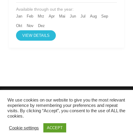
Available through out the year:
Jan
Feb
Mrz
Apr
Mai
Jun
Jul
Aug
Sep
Okt
Nov
Dez
VIEW DETAILS
Cordioli Sara - Viale della Repubblica, 5 37019 Peschiera del
We use cookies on our website to give you the most relevant
experience by remembering your preferences and repeat
Garda, VR - P.I. 04276770239 C.F. CRDSRA78D45L949F | CIN:
visits. By clicking “Accept”, you consent to the use of ALL the
IT023059B4LRSFWMD5 - IT023059B4FWVNHNBQ -
cookies.
IT023059B4INY8GMYE - IT023059B4NB6QNJB7
Tour Operator |
Entwickelt von
Rara Theme
Präsentiert von
WordPress
.
Cookie settings
ACCEPT