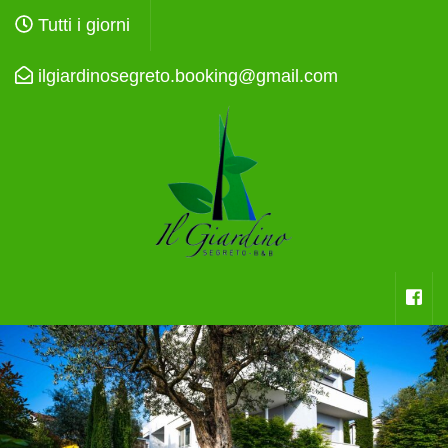
Zum
Tutti i giorni
Inhalt
springen
ilgiardinosegreto.booking@gmail.com
(Eingabetaste
drücken)