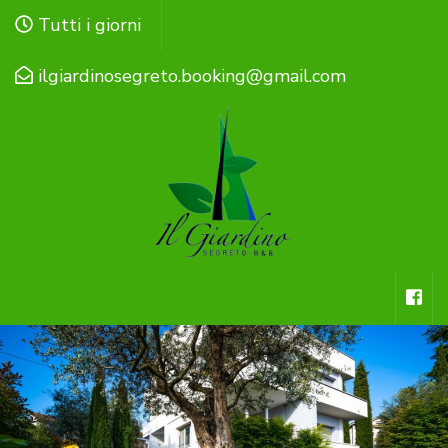
Salta
Tutti i giorni
al
contenuto
ilgiardinosegreto.booking@gmail.com
(premi
Invio)